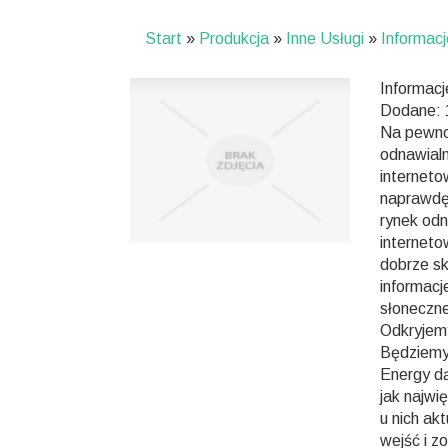
Start
»
Produkcja
»
Inne Usługi
»
Informacj
Informacj
Dodane:
Na pewno 
odnawialn
interneto
naprawdę 
rynek odn
interneto
dobrze sk
informacj
słoneczne
Odkryjemy
Będziemy
Energy dą
jak najwi
u nich ak
wejść i z