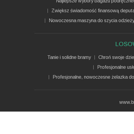
Najlepsze wybory bagażu podręczne
Zwiększ świadomość finansową deput
Nowoczesna maszyna do szycia odzież
LOSO
Tanie i solidne bramy
Chroń swoje dzi
Profesjonalne usł
Profesjonalne, nowoczesne żelazka d
www.b